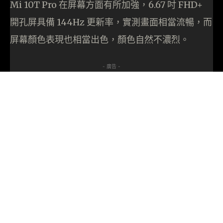
Mi 10T Pro 在屏幕方面有所加強，6.67 吋 FHD+
開孔屏具備 144Hz 更新率，實測畫面相當流暢，而
屏幕顏色表現也相當出色，顏色自然不濃烈。
- 廣告 -