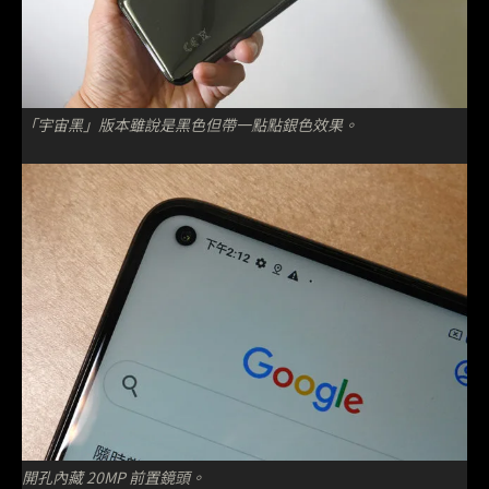
「宇宙黑」版本雖說是黑色但帶一點點銀色效果。
開孔內藏 20MP 前置鏡頭。