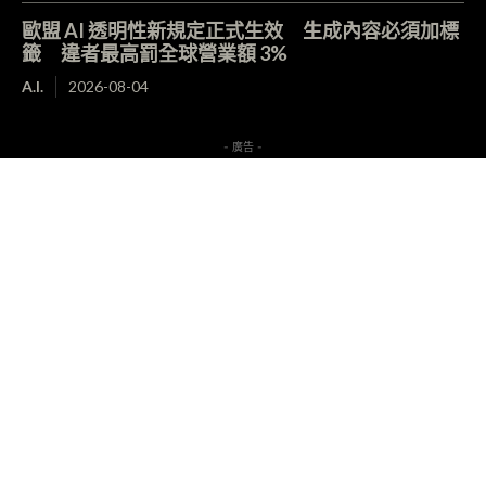
歐盟 AI 透明性新規定正式生效 生成內容必須加標
籤 違者最高罰全球營業額 3%
A.I.
2026-08-04
- 廣告 -