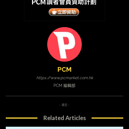
PCM
https://www.pcmarket.com.hk
PCM 編輯部
- 廣告 -
Related Articles