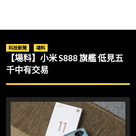
科技新聞
場料
【場料】小米 S888 旗艦 低見五
千中有交易