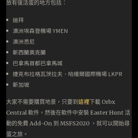
放有復活蛋的地方包括：
迪拜
澳洲埃森登機場 YMEN
澳洲悉尼
新西蘭奧克蘭
巴拿馬首都巴拿馬城
捷克布拉格瓦茨拉夫．哈維爾國際機場 LKPR
新加坡
大家不需要購買地景，只要到
這裡
下載 Orbx
Central 軟件，然後在軟件中安裝 Easter Hunt 活
動的免費 Add-On 到 MSFS2020 ，就可以開始尋
蛋之旅。