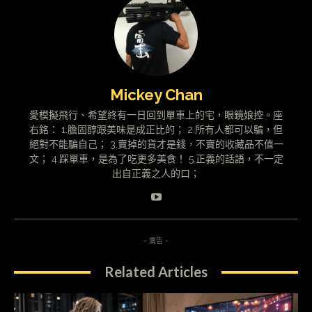
Mickey Chan
愛模擬飛行、希望終有一日回到單車上的宅，眼鏡娘控。座
右銘： 1.膽固醇跟美味是成正比的； 2.所有人都可以騙，但
絕對不能騙自己； 3.賣掉的貨才是錢，不賣的收藏品不值一
文； 4.踩單車，是為了吃更多美食！ 5.正義的話語，不一定
出自正義之人的口；
- 廣告 -
Related Articles