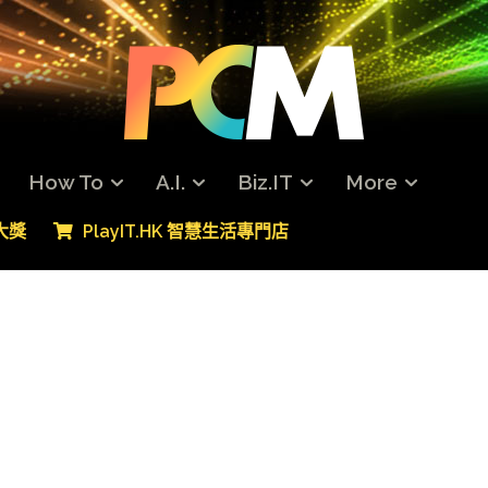
How To
A.I.
Biz.IT
More
專大獎
PlayIT.HK 智慧生活專門店