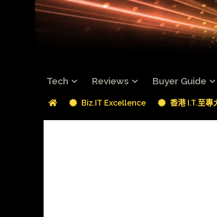
Tech
Reviews
Buyer Guide
Biz.IT Excellence
香港 I.T.至