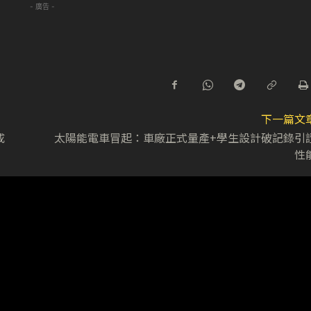
- 廣告 -
下一篇文
成
太陽能電車冒起：車廠正式量產+學生設計破記錄引
性