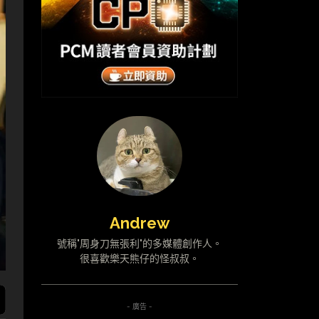
Andrew
號稱"周身刀無張利"的多媒體創作人。
很喜歡樂天熊仔的怪叔叔。
- 廣告 -