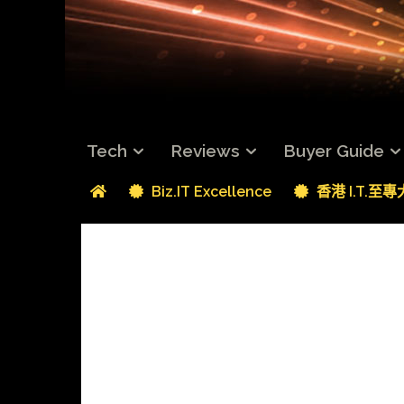
Tech
Reviews
Buyer Guide
Biz.IT Excellence
香港 I.T.至