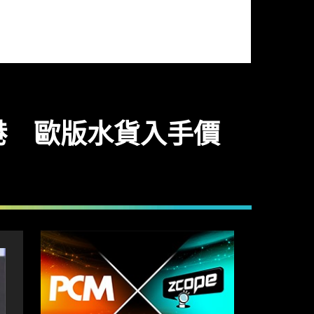
搶閘到港 歐版水貨入手價