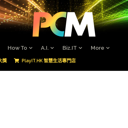
How To
A.I.
Biz.IT
More
專大獎
PlayIT.HK 智慧生活專門店