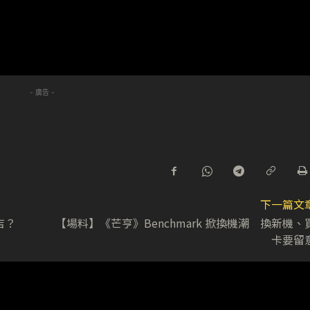
- 廣告 -
下一篇文
店？
【場料】《芒亨》Benchmark 掀換機潮 換新機、
卡要留