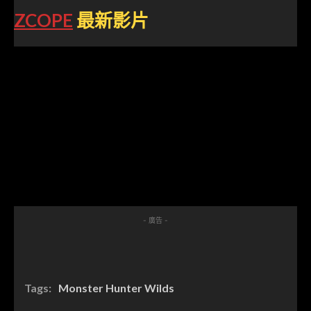
ZCOPE
最新影片
- 廣告 -
Tags:
Monster Hunter Wilds