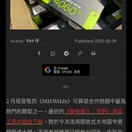
Van 仔
Author:
Published:
2025-02-09
在 Google
緊貼《PCM》消息
- 廣告 -
2 月尾發售的《MH:Wilds》可算是合作遊戲中最為
熱門的類型之一，最近的
《魔物獵人：荒野》測試
工具亦開放下載
。對於今次改用開放式大地圖令遊