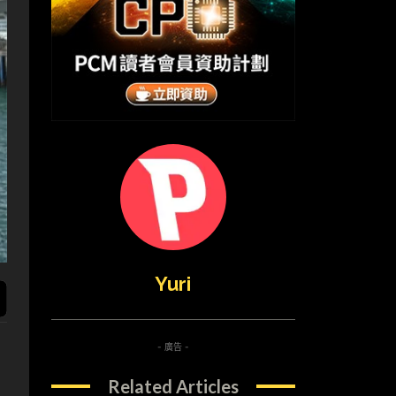
Yuri
- 廣告 -
Related Articles