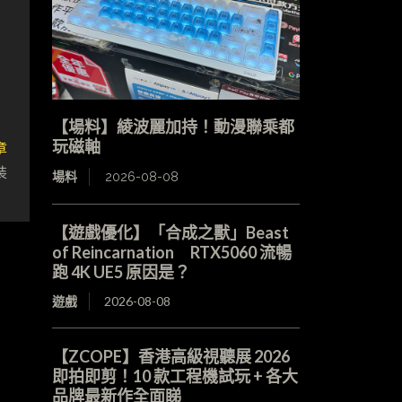
【場料】綾波麗加持！動漫聯乘都
章
玩磁軸
裝
場料
2026-08-08
【遊戲優化】「合成之獸」Beast
of Reincarnation RTX5060 流暢
跑 4K UE5 原因是？
遊戲
2026-08-08
【ZCOPE】香港高級視聽展 2026
即拍即剪！10 款工程機試玩 + 各大
品牌最新作全面睇