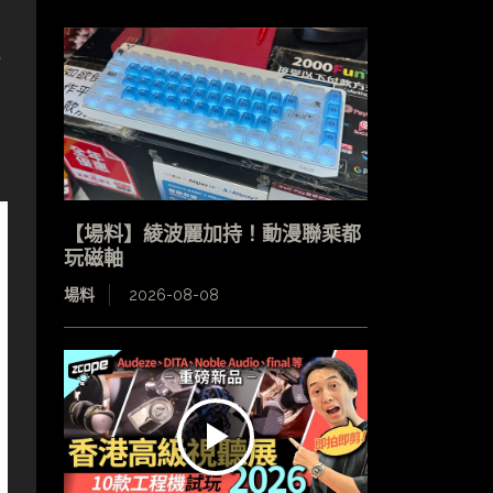
5
價
【場料】綾波麗加持！動漫聯乘都
玩磁軸
場料
2026-08-08