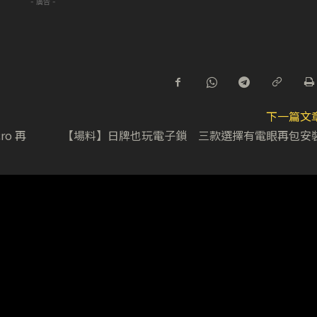
- 廣告 -
下一篇文
ro 再
【場料】日牌也玩電子鎖 三款選擇有電眼再包安