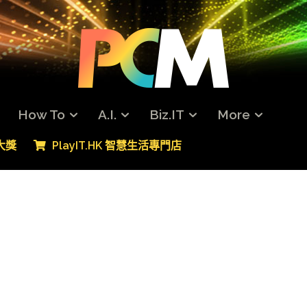
How To
A.I.
Biz.IT
More
專大獎
PlayIT.HK 智慧生活專門店