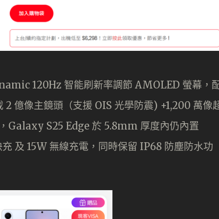
2K Dynamic 120Hz 智能刷新率調節 AMOLED 螢幕，
，搭載 2 億像主鏡頭（支援 OIS 光學防震) +1,200 萬像
laxy S25 Edge 於 5.8mm 厚度內仍內置
快充 及 15W 無線充電，同時保留 IP68 防塵防水功