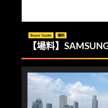
Buyer Guide
場料
【場料】SAMSUNG 