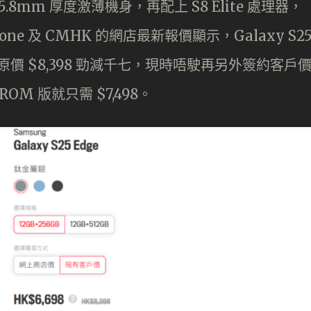
僅為 5.8mm 厚度激薄機身，再配上 S8 Elite 處理器，
e 及 CMHK 的網店最新報價顯示，Galaxy S2
OM 由原價 $8,398 勁減千七，現時唔駛再另外簽約客戶
B ROM 版就只需 $7,498。