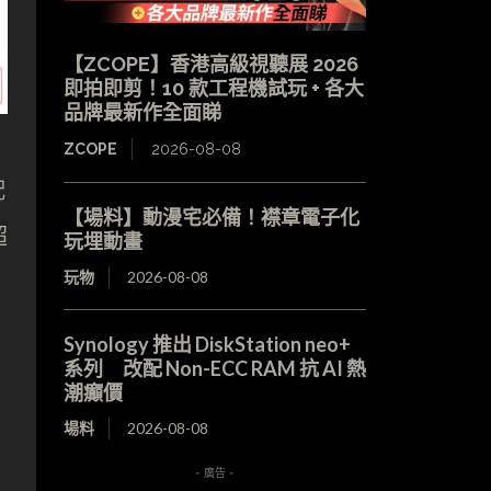
【ZCOPE】香港高級視聽展 2026
即拍即剪！10 款工程機試玩 + 各大
品牌最新作全面睇
ZCOPE
2026-08-08
配
【場料】動漫宅必備！襟章電子化
超
玩埋動畫
玩物
2026-08-08
Synology 推出 DiskStation neo+
系列 改配 Non-ECC RAM 抗 AI 熱
潮癲價
場料
2026-08-08
- 廣告 -