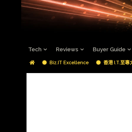
Tech
Reviews
Buyer Guide
Biz.IT Excellence
香港 I.T.至