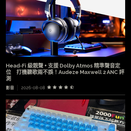
Head-Fi 級靚聲 + 支援 Dolby Atmos 精準聲音定
位 打機聽歌兩不誤！Audeze Maxwell 2 ANC 評
測
影音
2026-08-08