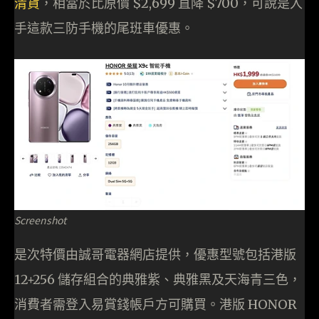
清貨
，相當於比原價 $2,699 直降 $700，可說是入
手這款三防手機的尾班車優惠。
Screenshot
是次特價由誠哥電器網店提供，優惠型號包括港版
12+256 儲存組合的典雅紫、典雅黑及天海青三色，
消費者需登入易賞錢帳戶方可購買。港版 HONOR