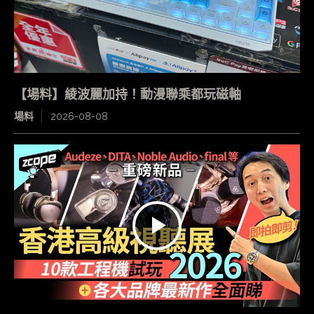
【場料】綾波麗加持！動漫聯乘都玩磁軸
場料
2026-08-08