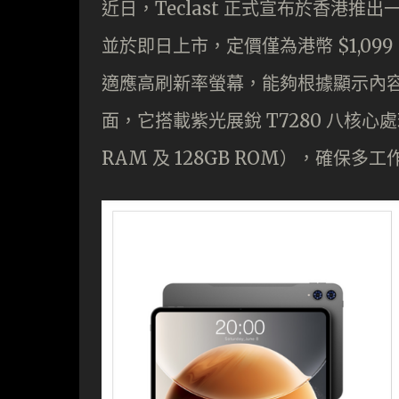
近日，Teclast 正式宣布於香港推出一
並於即日上市，定價僅為港幣 $1,099 。這款
適應高刷新率螢幕，能夠根據顯示內
面，它搭載紫光展銳 T7280 八核心處
RAM 及 128GB ROM），確保