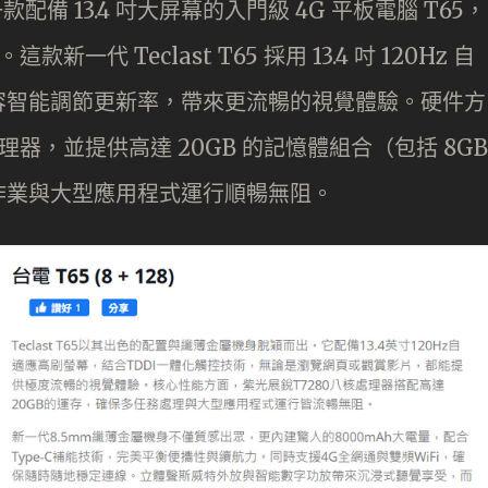
款配備 13.4 吋大屏幕的入門級 4G 平板電腦 T65，
新一代 Teclast T65 採用 13.4 吋 120Hz 自
容智能調節更新率，帶來更流暢的視覺體驗。硬件方
理器，並提供高達 20GB 的記憶體組合（包括 8GB
多工作業與大型應用程式運行順暢無阻。