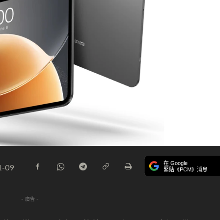
在 Google
1-09
緊貼《PCM》消息
- 廣告 -