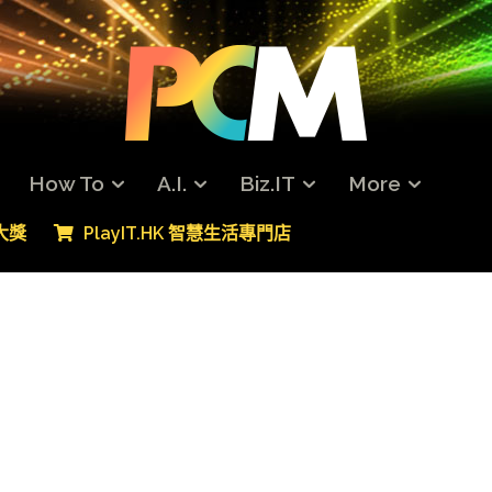
How To
A.I.
Biz.IT
More
專大獎
PlayIT.HK 智慧生活專門店