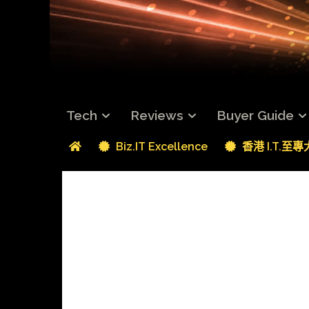
Tech
Reviews
Buyer Guide
Biz.IT Excellence
香港 I.T.至