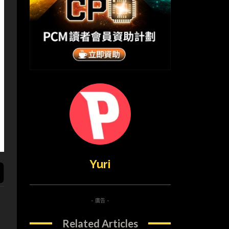
Yuri
- 廣告 -
Related Articles