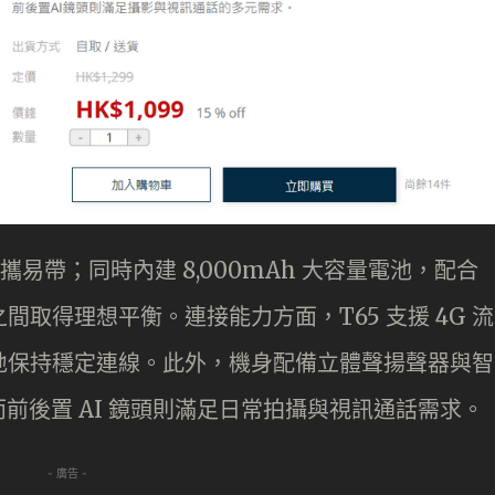
攜易帶；同時內建 8,000mAh 大容量電池，配合
之間取得理想平衡。連接能力方面，T65 支援 4G 流
時隨地保持穩定連線。此外，機身配備立體聲揚聲器與智
前後置 AI 鏡頭則滿足日常拍攝與視訊通話需求。
- 廣告 -