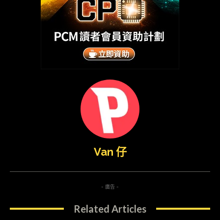
Van 仔
- 廣告 -
Related Articles