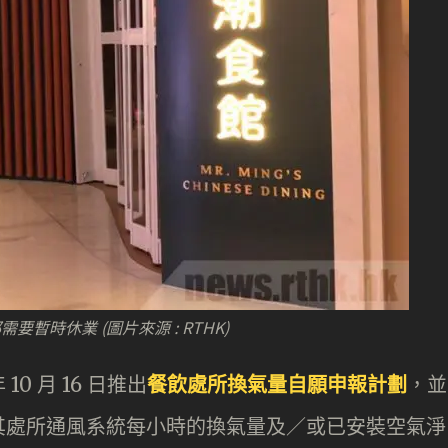
時休業 (圖片來源 : RTHK)
 月 16 日推出
餐飲處所換氣量自願申報計劃
，並
其處所通風系統每小時的換氣量及／或已安裝空氣淨