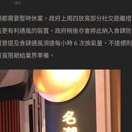
- 廣告 -
場都需要暫時休業。政府上周四放寬部分社交距離措
裝更有利通風的裝置。政府稍後亦會將此納入食肆防
曾提及食肆通風須達每小時 6 次換氣量，不達標則
月寬限期給業界準備。