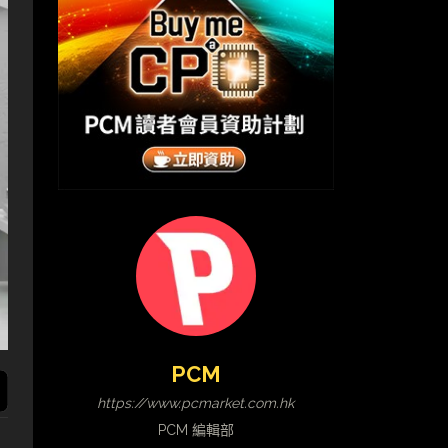
PCM
https://www.pcmarket.com.hk
PCM 編輯部