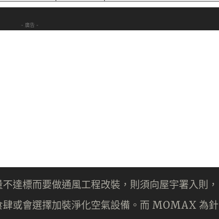
- 廣告 -
量不達標而要做通風工程改裝，則須向屋宇署入則，
肆或會選擇加裝淨化空氣設備。而 MOMAX 為針