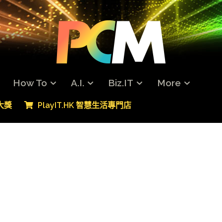
How To
A.I.
Biz.IT
More
專大獎
PlayIT.HK 智慧生活專門店