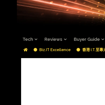
Tech
Reviews
Buyer Guide
Biz.IT Excellence
香港 I.T.至