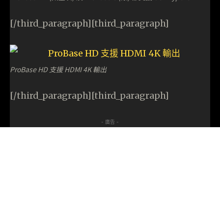
[/third_paragraph][third_paragraph]
ProBase HD 支援 HDMI 4K 輸出
[/third_paragraph][third_paragraph]
- 廣告 -