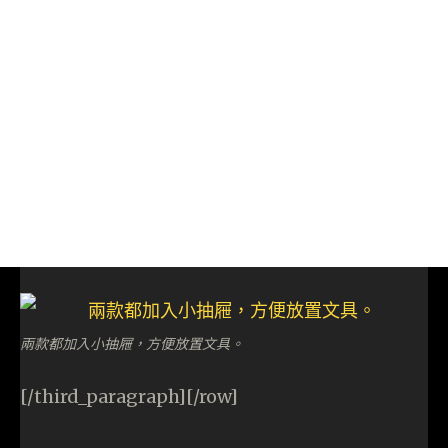
兩款都加入小抽屜，方便放置文具。
[/third_paragraph][/row]