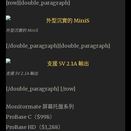
[row][double_paragraph]
外型沉實的 MiniS
[/double_paragraph][double_paragraph]
支援 5V 2.1A 輸出
[/double_paragraph] [/row]
Monitormate 屏幕托盤系列
ProBase C（$998）
ProBase HD（$1,288）