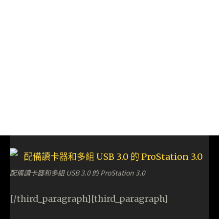
配備讀卡器和多組 USB 3.0 的 ProStation 3.0
[/third_paragraph][third_paragraph]