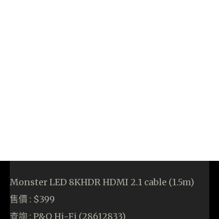
Monster LED 8KHDR HDMI 2.1 cable (1.5m)
售價 : $399
查詢 : P&O Hi-Fi (28612833)