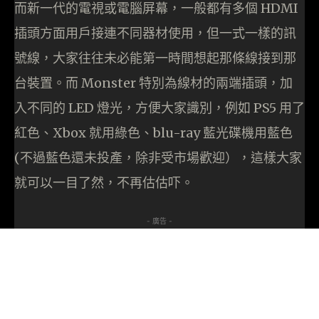
而新一代的電視或電腦屏幕，一般都有多個 HDMI
插頭方面用戶接連不同器材使用，但一式一樣的訊
號線，大家往往未必能第一時間想起那條線接到那
台裝置。而 Monster 特別為線材的兩端插頭，加
入不同的 LED 燈光，方便大家識別，例如 PS5 用了
紅色、Xbox 就用綠色、blu-ray 藍光碟機用藍色
(不過藍色還未投產，除非受市場歡迎），這樣大家
就可以一目了然，不再估估吓。
- 廣告 -