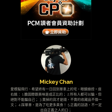
Mickey Chan
愛模擬飛行、希望終有一日回到單車上的宅，眼鏡娘控。座
右銘： 1.膽固醇跟美味是成正比的； 2.所有人都可以騙，但
絕對不能騙自己； 3.賣掉的貨才是錢，不賣的收藏品不值一
文； 4.踩單車，是為了吃更多美食！ 5.正義的話語，不一定
出自正義之人的口；