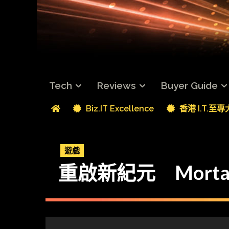
Tech
Reviews
Buyer Guide
Biz.IT Excellence
香港 I.T.至
遊戲
重啟新紀元 Mortal 