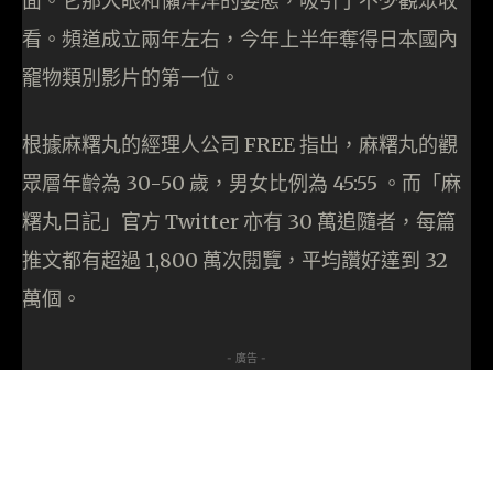
面。它那大眼和懶洋洋的姿態，吸引了不少觀眾收
看。頻道成立兩年左右，今年上半年奪得日本國內
竉物類別影片的第一位。
根據麻糬丸的經理人公司 FREE 指出，麻糬丸的觀
眾層年齡為 30-50 歲，男女比例為 45:55 。而「麻
糬丸日記」官方 Twitter 亦有 30 萬追隨者，每篇
推文都有超過 1,800 萬次閱覽，平均讚好達到 32
萬個。
- 廣告 -