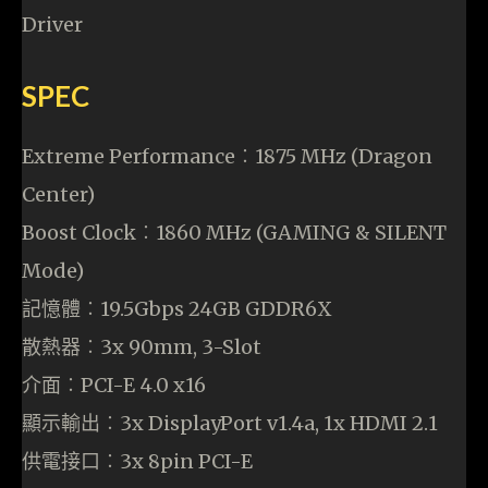
Driver
SPEC
Extreme Performance︰1875 MHz (Dragon
Center)
Boost Clock︰1860 MHz (GAMING & SILENT
Mode)
記憶體︰19.5Gbps 24GB GDDR6X
散熱器︰3x 90mm, 3-Slot
介面︰PCI-E 4.0 x16
顯示輸出︰3x DisplayPort v1.4a, 1x HDMI 2.1
供電接口︰3x 8pin PCI-E