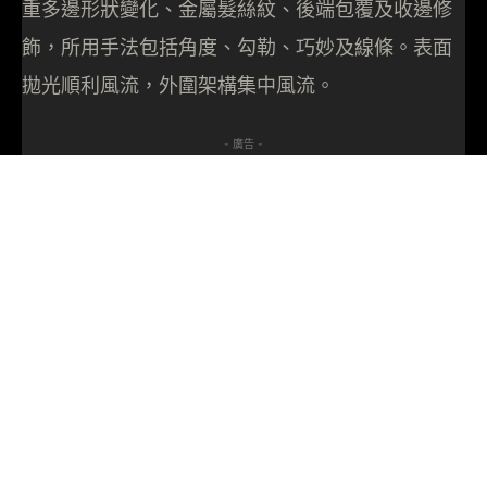
重多邊形狀變化、金屬髮絲紋、後端包覆及收邊修
飾，所用手法包括角度、勾勒、巧妙及線條。表面
拋光順利風流，外圍架構集中風流。
- 廣告 -