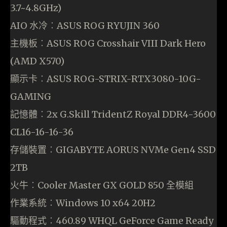
3.7~4.8GHz)
AIO 水冷︰ASUS ROG RYUJIN 360
主機板︰ASUS ROG Crosshair VIII Dark Hero
(AMD X570)
顯示卡︰ASUS ROG-STRIX-RTX3080-10G-
GAMING
記憶體︰2x G.Skill TridentZ Royal DDR4-3600
CL16-16-16-36
存儲裝置︰GIGABYTE AORUS NVMe Gen4 SSD
2TB
火牛︰Cooler Master GX GOLD 850 全模組
作業系統︰Windows 10 x64 20H2
驅動程式︰460.89 WHQL GeForce Game Ready