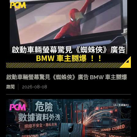
啟動車輛螢幕驚見《蜘蛛俠》廣告 BMW 車主嬲爆
趣聞
2026-08-08