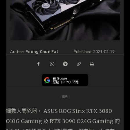
Yeung Chun Fat
Author:
Published:
2021-02-19
在 Google
緊貼《PCM》消息
- 廣告 -
細數人間兇器， ASUS ROG Strix RTX 3080
O10G Gaming 及 RTX 3090 O24G Gaming 的