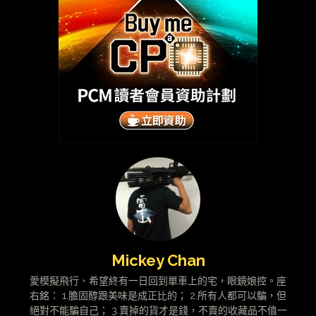
Mickey Chan
愛模擬飛行、希望終有一日回到單車上的宅，眼鏡娘控。座
右銘： 1.膽固醇跟美味是成正比的； 2.所有人都可以騙，但
絕對不能騙自己； 3.賣掉的貨才是錢，不賣的收藏品不值一