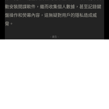
動安裝間諜軟件，繼而收集個人數據，甚至記錄鍵
盤操作和熒幕內容，這無疑對用戶的隱私造成威
脅。
- 廣告 -