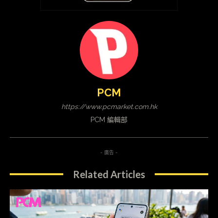
PCM
https://www.pcmarket.com.hk
PCM 編輯部
- 廣告 -
Related Articles