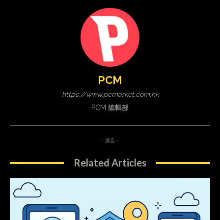
PCM
https://www.pcmarket.com.hk
PCM 編輯部
- 廣告 -
Related Articles