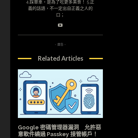
4.踩單車，是為了吃更多美食！ 5.正
義的話語，不一定出自正義之人的
口；
- 廣告 -
Related Articles
Google 密碼管理器漏洞 允許惡
意軟件繞過 Passkey 接管帳戶！