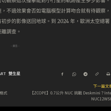
密切觀察這次撞擊能對小行星的軌跡產生多少影響。
速，不過效果會否如電腦模型計算吻合就有待觀察，
步的影像送回地球。到 2024 年，歐洲太空總署
距離調查。
- 廣告 -
ART
雙生星
下一篇文
碼格式
【ZCOPE】0.7公升 NUC 挑戰 Deskmini？Inte
NUC12WS