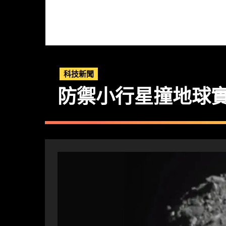
科技新聞
防禦小行星撞地球實