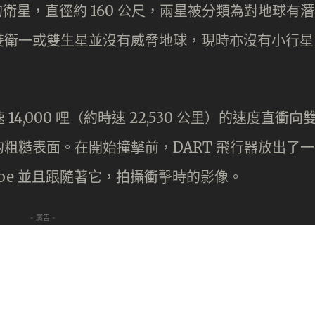
 的衛星，直徑約 160 公尺，兩星被分類為對地球有潛
雙衛一或雙生星並沒有威脅地球，現時亦沒有小行星
4,000 哩（約時速 22,530 公里）的速度直衝向
粗糙表面。在開始撞擊前，DART 飛行器放出了一
ube 並且跟隨著它，拍攝衝擊時的影像。
- 廣告 -