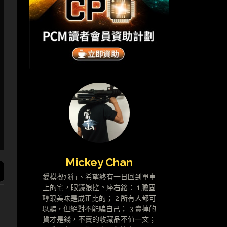
Mickey Chan
愛模擬飛行、希望終有一日回到單車
上的宅，眼鏡娘控。座右銘： 1.膽固
醇跟美味是成正比的； 2.所有人都可
以騙，但絕對不能騙自己； 3.賣掉的
貨才是錢，不賣的收藏品不值一文；