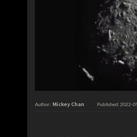
Mickey Chan
2022-0
Author:
Published: