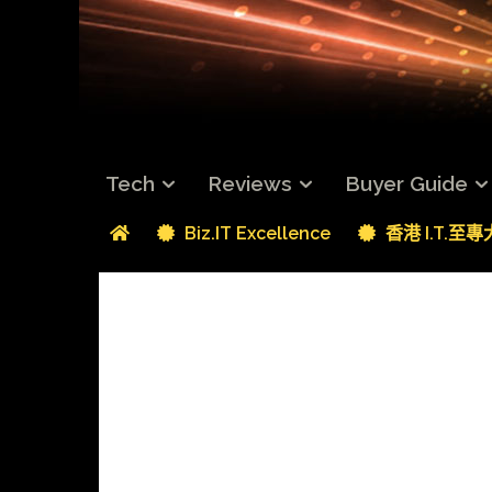
Tech
Reviews
Buyer Guide
Biz.IT Excellence
香港 I.T.至