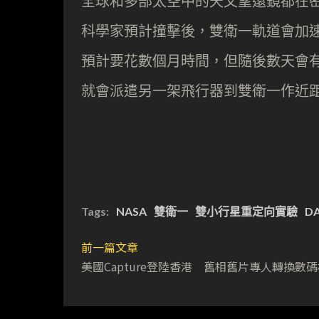
全球和多部太空中的天文望遠鏡都在
科學家預計撞擊後，雙衛一軌道會加
預計要花數個月時間，但隨後數天會有初
就會派遣另一架飛行器到雙衛一作近
Tags:
NASA
雙衛一
雙小行星重定向實驗
D
前一篇文章
美國Capture登陸香港 舊相舊片專人轉換數