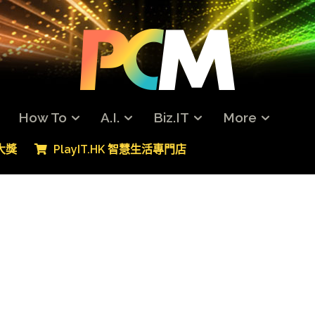
How To
A.I.
Biz.IT
More
專大獎
PlayIT.HK 智慧生活專門店