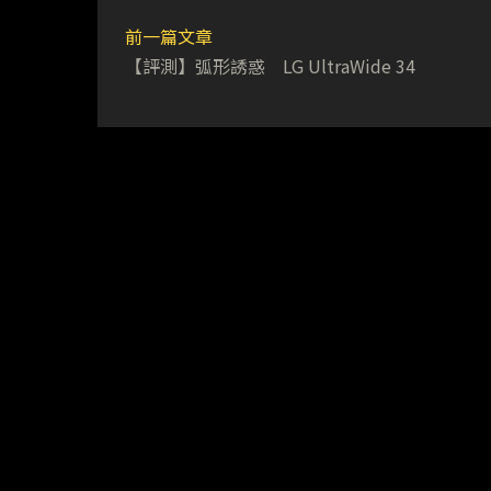
前一篇文章
【評測】弧形誘惑 LG UltraWide 34