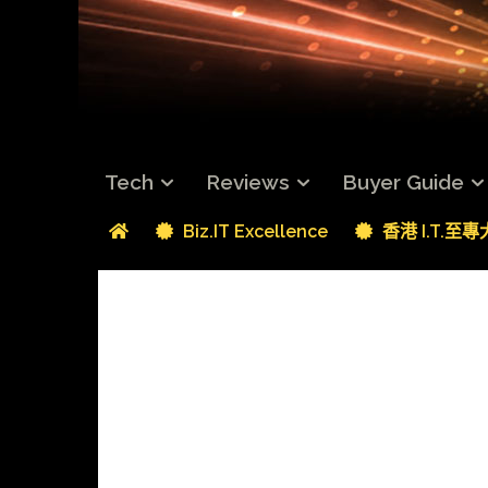
Tech
Reviews
Buyer Guide
Biz.IT Excellence
香港 I.T.至