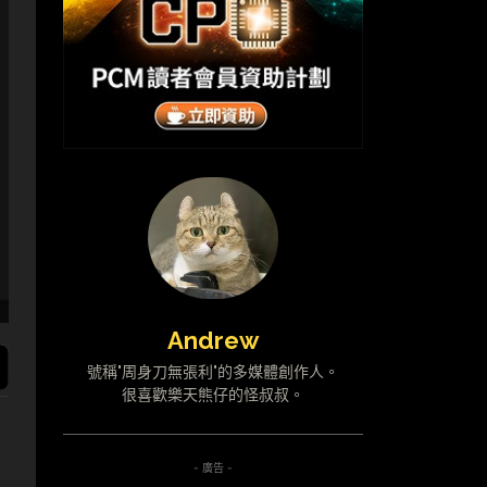
Andrew
號稱"周身刀無張利"的多媒體創作人。
很喜歡樂天熊仔的怪叔叔。
- 廣告 -