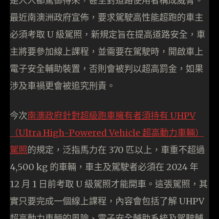
是人人都駕御得來，甚至對道路使用者構成威脅。
最近南澳洲政府宣佈，要求駕駛高性能超跑的車主
必須考取 U 級駕照，新規定旨在提高道路安全，車
主將要參加線上課程，並需要在駕駛時，開啟車上
電子安全輔助裝置，否則會被判以超高罰金，如果
涉及車禍更會被追究刑責。
今次
南澳政府針對超級跑車擁有者須持有 UHPV
（Ultra High-Powered Vehicle 超高動力車輛）
駕照
的規定，泛指馬力在 370 匹以上，車重不超過
4,500 kg 的車輛，車主及駕駛者必須在 2024 年
12 月 1 日前考取 U 級駕照才能開車。這張駕照，其
實只要完成一個線上課程，內容會包括了解 UHPV
超高動力車輛的風險、電子安全輔助系統及駕駛輔