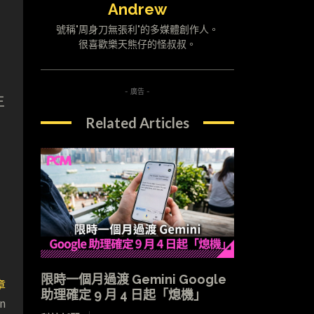
Andrew
號稱"周身刀無張利"的多媒體創作人。
很喜歡樂天熊仔的怪叔叔。
- 廣告 -
主
Related Articles
限時一個月過渡 Gemini Google
章
助理確定 9 月 4 日起「熄機」
n