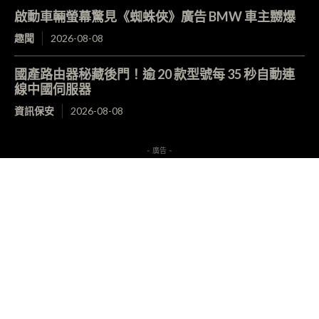
啟動車輛螢幕驚見《蜘蛛俠》廣告 BMW 車主嬲爆
趣聞
2026-08-08
國產路由器秘藏後門！逾 20 款型號每 35 秒自動連
線中國伺服器
資訊保安
2026-08-08
- 廣告 -