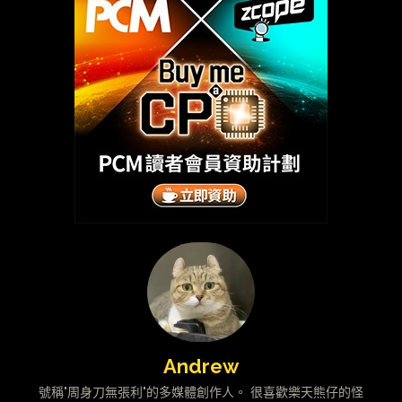
Andrew
號稱"周身刀無張利"的多媒體創作人。 很喜歡樂天熊仔的怪