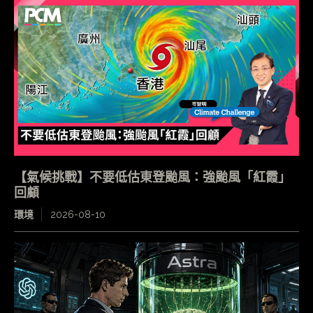
【氣候挑戰】不要低估東登颱風：強颱風「紅霞」
回顧
環境
2026-08-10