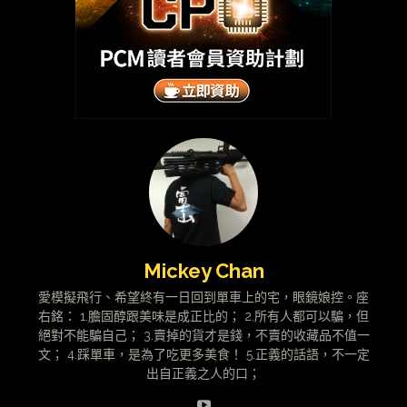
Mickey Chan
愛模擬飛行、希望終有一日回到單車上的宅，眼鏡娘控。座
右銘： 1.膽固醇跟美味是成正比的； 2.所有人都可以騙，但
絕對不能騙自己； 3.賣掉的貨才是錢，不賣的收藏品不值一
文； 4.踩單車，是為了吃更多美食！ 5.正義的話語，不一定
出自正義之人的口；