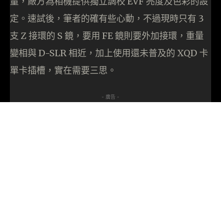
量，廠方為相機提供獨立調校 EVF 亮度及色彩的設
定。速試後，筆者的確有些心動，不過現時只有 3
支 Z 接環的 S 鏡，要用 FE 鏡則要外加接環，重量
變相與 D-SLR 相近，加上使用還未普及的 XQD 卡
單卡插槽，實在需要三思。
- 廣告 -