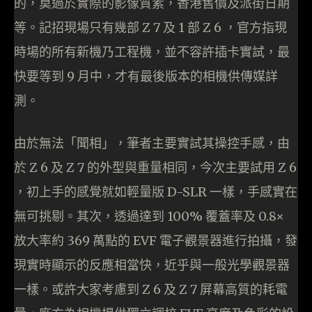
的，莫過於實際的影像質素，香港售價及派街日期
等。記招現場只有幾部 Z 7 及 1 部 Z 6 ，官方指現
時場的所有新機乃工程機，並不容許插卡實試，最
快要等到 9 月中，才有最後版本的相機供傳媒詳
測。
由於無法「聞相」，筆者主要實試其操控手感，由
於 Z 6 及 Z 7 的外型與重量相同，今次主要試用 Z 6
，初上手的感覺就如輕量版 D-SLR 一樣，手感實在
無可挑剔。其次，透過達到 100% 覆蓋率及 0.8×
放大率約 369 萬點的 EVF 電子觀景器進行拍攝，發
現實時顯示的反應相當快，近乎與一般光學觀景器
一樣。或許大家考慮到 Z 6 及 Z 7 屏幕高質的耗電