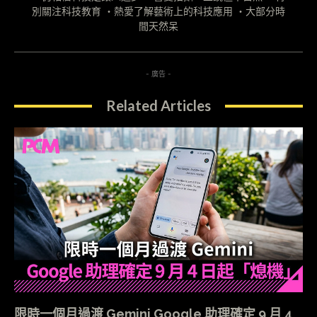
別關注科技教育 ・熱愛了解藝術上的科技應用 ・大部分時
間天然呆
- 廣告 -
Related Articles
限時一個月過渡 Gemini Google 助理確定 9 月 4