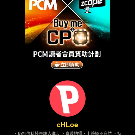
cHLoe
・仍相信科技是讓人進步 ・喜愛拍攝，上鏡極不自然 ・特