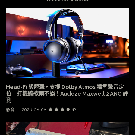
Head-Fi 級靚聲 + 支援 Dolby Atmos 精準聲音定
位 打機聽歌兩不誤！Audeze Maxwell 2 ANC 評
測
影音
2026-08-08