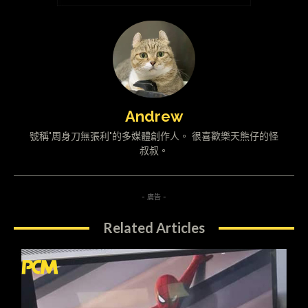
Andrew
號稱"周身刀無張利"的多媒體創作人。 很喜歡樂天熊仔的怪
叔叔。
- 廣告 -
Related Articles