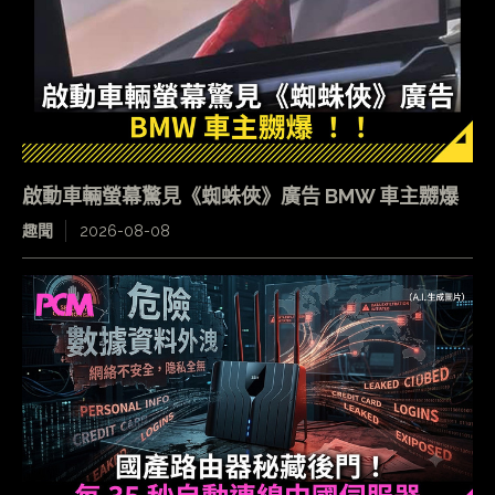
啟動車輛螢幕驚見《蜘蛛俠》廣告 BMW 車主嬲爆
趣聞
2026-08-08