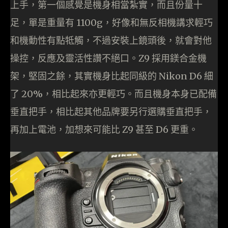
上手，第一個感覺是機身相當紮實，而且份量十
足，單是重量有 1100g，好像和無反相機講求輕巧
和機動性有點牴觸，不過安裝上鏡頭後，就會對他
操控，反應及靈活性讚不絕口。Z9 採用鎂合金機
架，堅固之餘，其實機身比起同級的 Nikon D6 細
了 20%，相比起來亦更輕巧。而且機身本身已配備
垂直把手，相比起其他品牌要另行選購垂直把手，
再加上電池，加想來可能比 Z9 甚至 D6 更重。