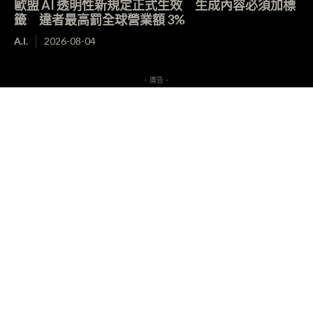
歐盟 AI 透明性新規定正式生效 生成內容必須加標
籤 違者最高罰全球營業額 3%
A.I.
2026-08-04
- 廣告 -