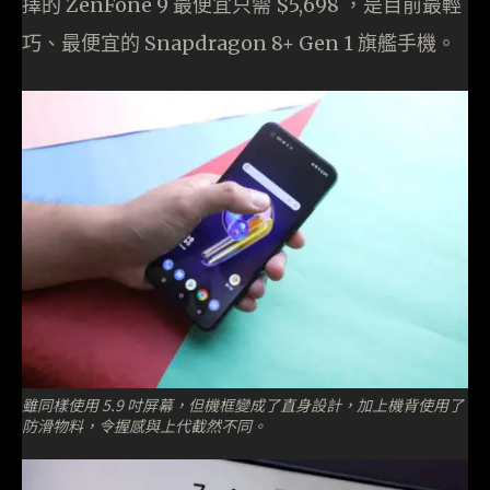
擇的 ZenFone 9 最便宜只需 $5,698 ，是目前最輕
巧、最便宜的 Snapdragon 8+ Gen 1 旗艦手機。
雖同樣使用 5.9 吋屏幕，但機框變成了直身設計，加上機背使用了
防滑物料，令握感與上代截然不同。