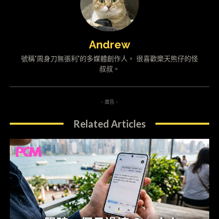
Andrew
號稱"周身刀無張利"的多媒體創作人。 很喜歡樂天熊仔的怪
叔叔。
- 廣告 -
Related Articles