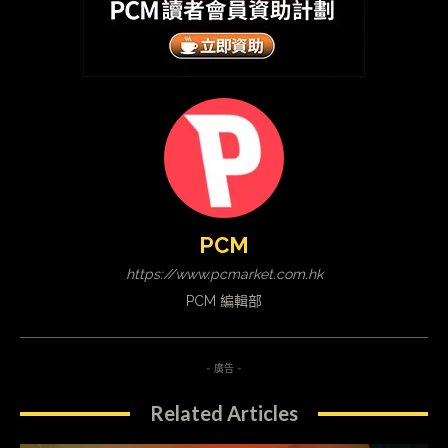
PCM
https://www.pcmarket.com.hk
PCM 編輯部
- 廣告 -
Related Articles