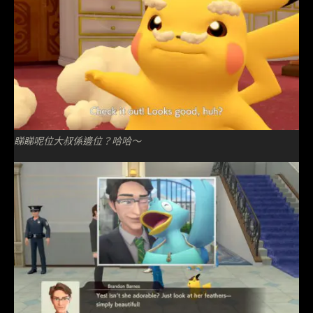
睇睇呢位大叔係邊位？哈哈～