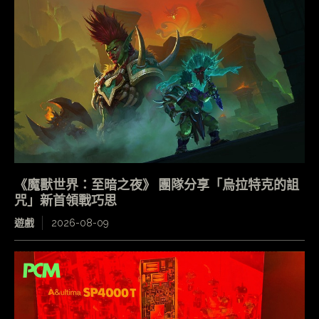
《魔獸世界：至暗之夜》 團隊分享「烏拉特克的詛
咒」新首領戰巧思
遊戲
2026-08-09