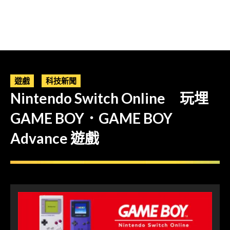
遊戲
科技新聞
Nintendo Switch Online 玩埋
GAME BOY．GAME BOY
Advance 遊戲