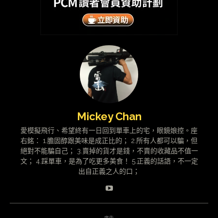
Mickey Chan
愛模擬飛行、希望終有一日回到單車上的宅，眼鏡娘控。座
右銘： 1.膽固醇跟美味是成正比的； 2.所有人都可以騙，但
絕對不能騙自己； 3.賣掉的貨才是錢，不賣的收藏品不值一
文； 4.踩單車，是為了吃更多美食！ 5.正義的話語，不一定
出自正義之人的口；