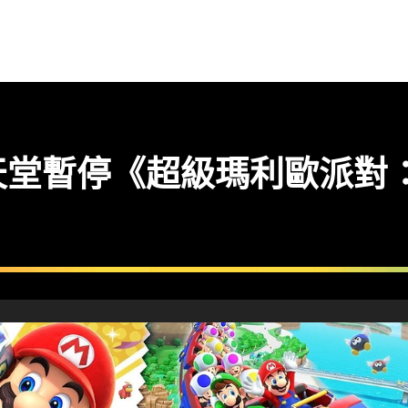
天堂暫停《超級瑪利歐派對