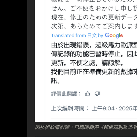
因技術故障影響，已臨時關停《超級瑪利歐派對：空