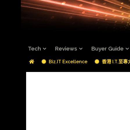
Tech
Reviews
Buyer Guide
Biz.IT Excellence
香港 I.T.至