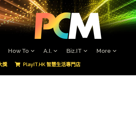
How To
A.I.
Biz.IT
More
專大獎
PlayIT.HK 智慧生活專門店