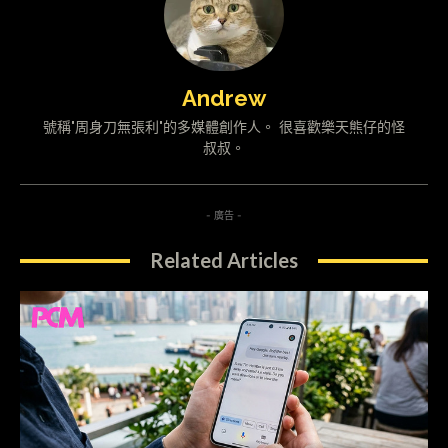
Andrew
號稱"周身刀無張利"的多媒體創作人。 很喜歡樂天熊仔的怪
叔叔。
- 廣告 -
Related Articles