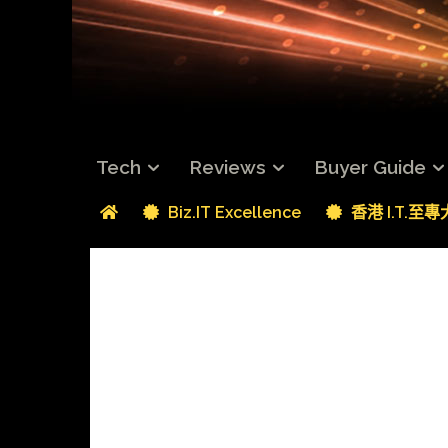
Tech
Reviews
Buyer Guide
Biz.IT Excellence
香港 I.T.至