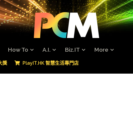
How To
A.I.
Biz.IT
More
專大獎
PlayIT.HK 智慧生活專門店