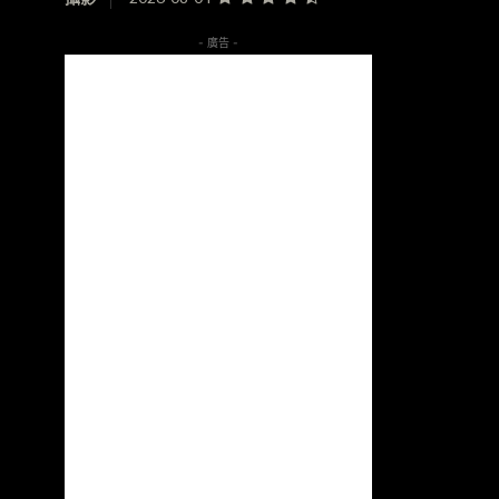
- 廣告 -