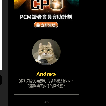
Andrew
號稱"周身刀無張利"的多媒體創作人。
很喜歡樂天熊仔的怪叔叔。
- 廣告 -