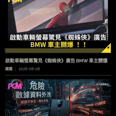
啟動車輛螢幕驚見《蜘蛛俠》廣告 BMW 車主嬲爆
趣聞
2026-08-08