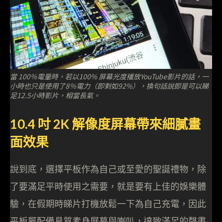
當 100％電量時，若以100% 屏幕光度播放YouTube影片的話，一
小時也只是使用了8％電力（即剩如92%），換句話說即是可以睇
足12.5小時影片，相當長氣。
10.4 吋 2K 解像度屏幕帶來細膩畫
面效果
說到底，選擇平板作為自己或至愛的聖誕禮物，除
了要滿足平時使用之需要，就是要有上佳的娛樂體
驗，在假期時睇片打機放鬆一下為自己充電，因此
平板屬配備具質素身屏幕與喇叭，達致滿足的聲畫