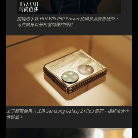
關曉彤手執 HUAWEI P50 Pocket 拍攝多張廣告硬照，
可見機身有著相當閃爍的設計。
上下翻蓋使用方式與 Samsung Galaxy Z Flip3 雷同，摺起後大小
像粉盒。