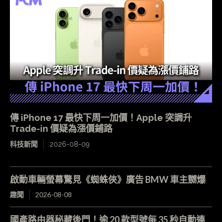
傳 iPhone 17 最快下周一加價！Apple 突調升
Trade-in 價疑為漲價鋪路
科技新聞
2026-08-09
啟動車輛螢幕驚見《蜘蛛俠》廣告 BMW 車主嬲爆
趣聞
2026-08-08
國產路由器秘藏後門！逾 20 款型號每 35 秒自動連