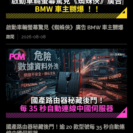
啟動車輛螢幕驚見《蜘蛛俠》廣告 BMW 車主嬲爆
趣聞
2026-08-08
國產路由器秘藏後門！逾 20 款型號每 35 秒自動連