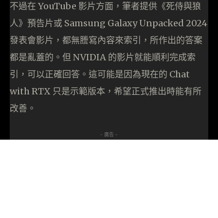
不過在 YouTube 影片方面，筆者提供《死侍與狼
人》預告片或 Samsung Galaxy Unpacked 2024
發表會影片，都無謄寫內容來索引，所作出的答案
都是亂蓋的。但 NVIDIA 的影片就能順利完成索
引，可以正確回答。這可能是因為現在的 Chat
with RTX 只是示範版本，希望正式推出時能有所
改善。
- 廣告 -