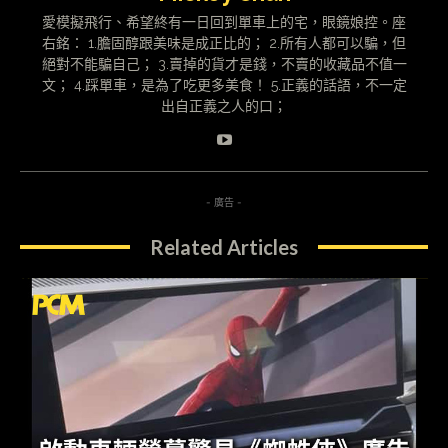
愛模擬飛行、希望終有一日回到單車上的宅，眼鏡娘控。座
右銘： 1.膽固醇跟美味是成正比的； 2.所有人都可以騙，但
絕對不能騙自己； 3.賣掉的貨才是錢，不賣的收藏品不值一
文； 4.踩單車，是為了吃更多美食！ 5.正義的話語，不一定
出自正義之人的口；
- 廣告 -
Related Articles