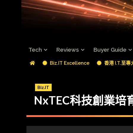
Tech
Reviews
Buyer Guide
Biz.IT Excellence
香港 I.T.至
Biz.IT
NxTEC科技創業培