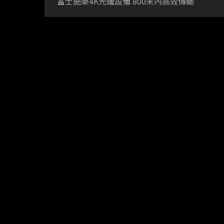
富士施樂4K光纖設備 800米內高效傳輸