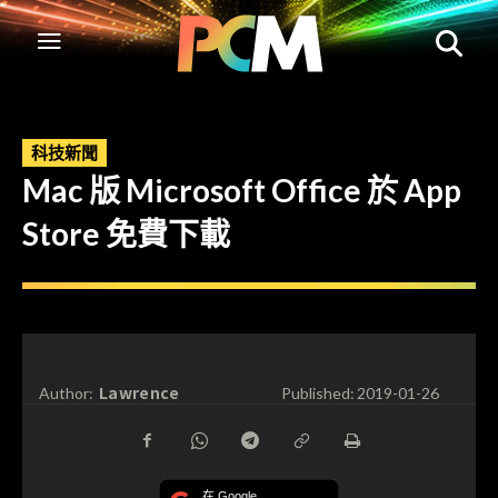
科技新聞
Mac 版 Microsoft Office 於 App
Store 免費下載
Lawrence
Author:
Published:
2019-01-26
在 Google