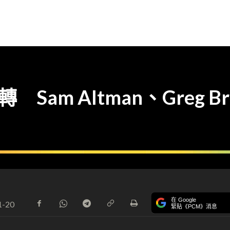
 Sam Altman、Greg Br
在 Google
1-20
緊貼《PCM》消息