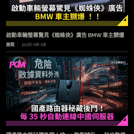
啟動車輛螢幕驚見《蜘蛛俠》廣告 BMW 車主嬲爆
趣聞
2026-08-08