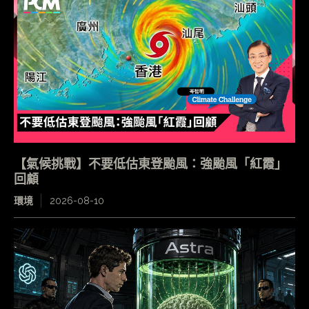
【氣候挑戰】不要低估東登颱風：強颱風「紅霞」
回顧
環境
2026-08-10