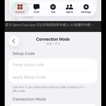
官方 OpenClaw App 可以作為控制家中個人 AI 助理的中樞。