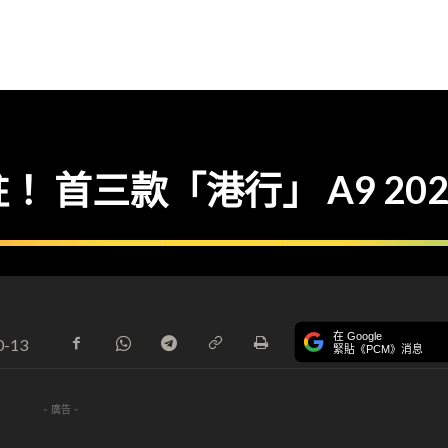
！ 首三款「港行」 A9 20
在 Google
0-13
緊貼《PCM》消息
- 廣告 -