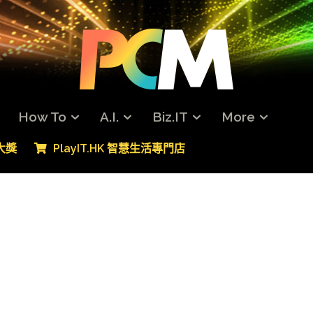
How To
A.I.
Biz.IT
More
專大獎
PlayIT.HK 智慧生活專門店