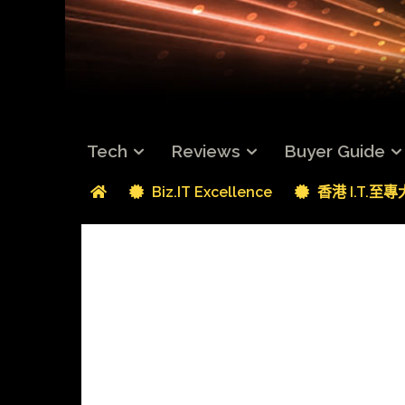
Tech
Reviews
Buyer Guide
Biz.IT Excellence
香港 I.T.至