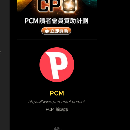
手
PCM
https://www.pcmarket.com.hk
PCM 編輯部
- 廣告 -