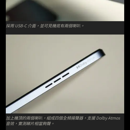
採用 USB-C 介面，並可見機底有兩個喇叭。
加上機頂的兩個喇叭，組成四個全頻揚聲器，支援 Dolby Atmos
音效，實測睇片相當夠聲。