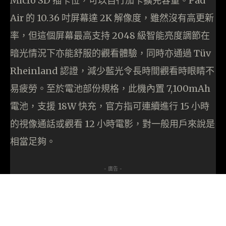
Micro SD 插卡位，可以自行加卡擴充容量。Pad
Air 的 10.36 吋屏幕達 2K 解像度，雖然沒有高更新
率，但這個屏幕最高支持 2048 級智能亮度調節在
暗光情況下亦能舒服的觀看體驗，同時亦通過 Tüv
Rheinland 認證，減少藍光令長時間觀看時眼睛不
易疲勞。至於電池部份規格，此機內置 7,100mAh
電池，支援 18W 快充，官方指可連續進行 15 小時
的視像通話或觀看 12 小時電影，對一般用戶來說是
相當足夠。
- 廣告 -