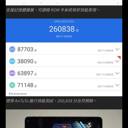
支援記憶體擴展，可調撥 ROM 令系統有好效能表現。
使用 AnTuTu 進行效能測試，260,838 分合符預期。