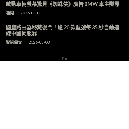
啟動車輛螢幕驚見《蜘蛛俠》廣告 BMW 車主嬲爆
趣聞
2026-08-08
國產路由器秘藏後門！逾 20 款型號每 35 秒自動連
線中國伺服器
資訊保安
2026-08-08
- 廣告 -