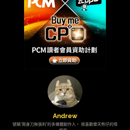
Andrew
號稱"周身刀無張利"的多媒體創作人。 很喜歡樂天熊仔的怪