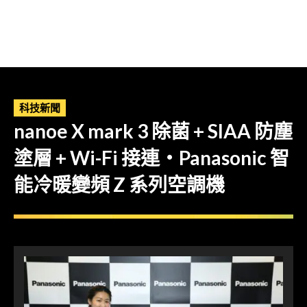
科技新聞
nanoe X mark 3 除菌 + SIAA 防塵
塗層 + Wi-Fi 接連・Panasonic 智
能冷暖變頻 Z 系列空調機